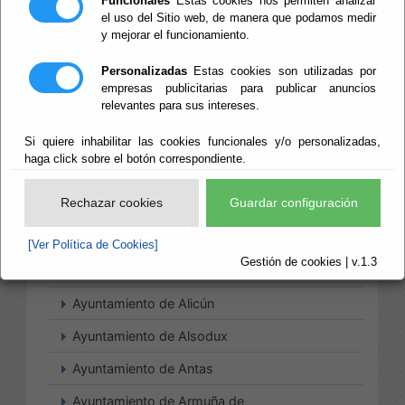
Funcionales
Estas cookies nos permiten analizar
el uso del Sitio web, de manera que podamos medir
y mejorar el funcionamiento.
Ayuntamiento de Abla
Personalizadas
Estas cookies son utilizadas por
empresas publicitarias para publicar anuncios
Ayuntamiento de Albanchez
relevantes para sus intereses.
Ayuntamiento de Alcolea
Si quiere inhabilitar las cookies funcionales y/o personalizadas,
Ayuntamiento de Alcóntar
haga click sobre el botón correspondiente.
Ayuntamiento de Alcudia de
Rechazar cookies
Guardar configuración
Monteagud
Ayuntamiento de Alhabia
[Ver Política de Cookies]
Gestión de cookies | v.1.3
Ayuntamiento de Alhama de Almería
Ayuntamiento de Alicún
Ayuntamiento de Alsodux
Ayuntamiento de Antas
Ayuntamiento de Armuña de