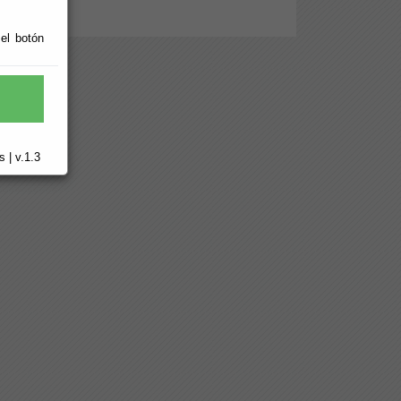
 el botón
 | v.1.3