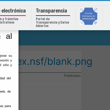
 electrónica
Transparencia
n y Trámites
Portal de
strativos
Transparencia y Datos
Abiertos
 al
o
jorar su
/index.nsf/blank.png
sesión y
l sitio y
Publicado:
idad del
web, de
ias para