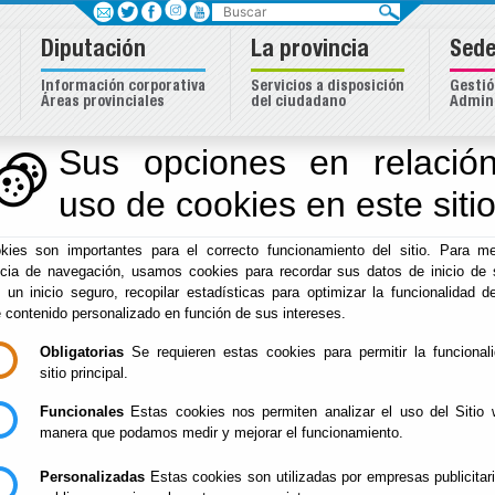
Buscar
Diputación
La provincia
Sede
Información corporativa
Servicios a disposición
Gestió
Áreas provinciales
del ciudadano
Admini
Sus opciones en relación
uso de cookies en este siti
Inicio
-
Diputación
-
kies son importantes para el correcto funcionamiento del sitio. Para me
/Servicios/cmsdipro
ncia de navegación, usamos cookies para recordar sus datos de inicio de 
e un inicio seguro, recopilar estadísticas para optimizar la funcionalidad de
e contenido personalizado en función de sus intereses.
Obligatorias
Se requieren estas cookies para permitir la funcional
sitio principal.
Funcionales
Estas cookies nos permiten analizar el uso del Sitio 
- -
manera que podamos medir y mejorar el funcionamiento.
[más información]
Personalizadas
Estas cookies son utilizadas por empresas publicitar