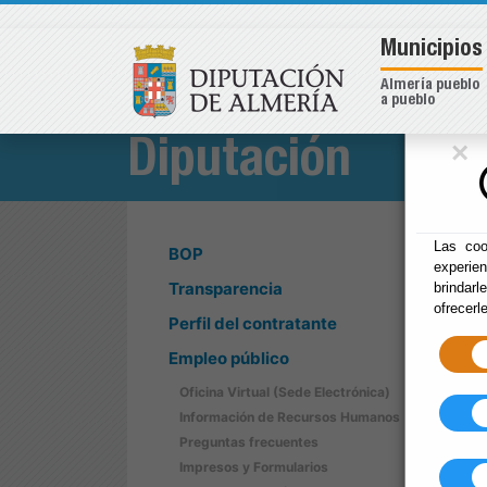
Municipios
Almería pueblo
a pueblo
×
Diputación
Las coo
BOP
experie
Transparencia
brindarl
ofrecerl
Perfil del contratante
Empleo público
Oficina Virtual (Sede Electrónica)
Información de Recursos Humanos
Preguntas frecuentes
Impresos y Formularios