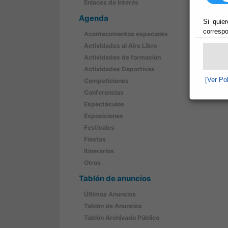
Enlaces de Interés
Agenda
Si quier
correspo
Acontecimientos especiales
Actividades al Aire Libre
Actividades de formación
Actividades Deportivas
[Ver Po
Competiciones
Conferencias
Espectáculos
Exposiciones
Festivales
Fiestas
Itinerarios
Otros
Tablón de anuncios
Últimos Anuncios
Tablón de Anuncios
Tablón Archivado Público