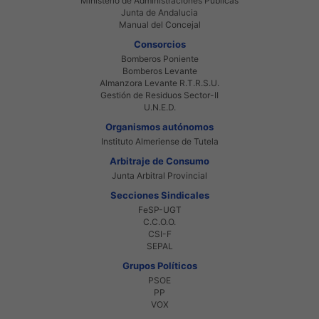
Ministerio de Administraciones Públicas
Junta de Andalucia
Manual del Concejal
Consorcios
Bomberos Poniente
Bomberos Levante
Almanzora Levante R.T.R.S.U.
Gestión de Residuos Sector-II
U.N.E.D.
Organismos autónomos
Instituto Almeriense de Tutela
Arbitraje de Consumo
Junta Arbitral Provincial
Secciones Sindicales
FeSP-UGT
C.C.O.O.
CSI-F
SEPAL
Grupos Políticos
PSOE
PP
VOX