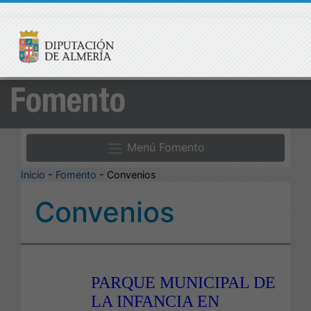
Fomento
Menú Fomento
Inicio
-
Fomento
- Convenios
Convenios
PARQUE MUNICIPAL DE
LA INFANCIA EN