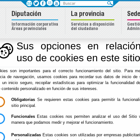
Buscar
Diputación
La provincia
Sede
Información corporativa
Servicios a disposición
Gestió
Áreas provinciales
del ciudadano
Admini
Sus opciones en relación
uso de cookies en este siti
Inicio
-
Diputación
- Organigrama de la Diputación de Almer
kies son importantes para el correcto funcionamiento del sitio. Para me
Organigrama de la D
ncia de navegación, usamos cookies para recordar sus datos de inicio de 
e un inicio seguro, recopilar estadísticas para optimizar la funcionalidad de
Almería
e contenido personalizado en función de sus intereses.
Obligatorias
Se requieren estas cookies para permitir la funcional
sitio principal.
Funcionales
Estas cookies nos permiten analizar el uso del Sitio 
Escuchar
manera que podamos medir y mejorar el funcionamiento.
Información de Organigrama y Organi
Personalizadas
Estas cookies son utilizadas por empresas publicitar