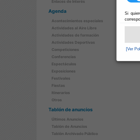
Enlaces de Interés
Agenda
Si quier
correspo
Acontecimientos especiales
Actividades al Aire Libre
Actividades de formación
Actividades Deportivas
[Ver Po
Competiciones
Conferencias
Espectáculos
Exposiciones
Festivales
Fiestas
Itinerarios
Otros
Tablón de anuncios
Últimos Anuncios
Tablón de Anuncios
Tablón Archivado Público