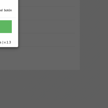
 el botón
 | v.1.3