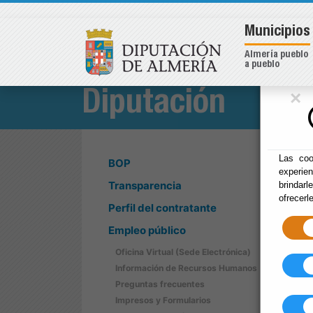
Municipios
Almería pueblo
a pueblo
×
Diputación
Las coo
BOP
experie
Transparencia
brindarl
ofrecerl
Perfil del contratante
Empleo público
Oficina Virtual (Sede Electrónica)
Información de Recursos Humanos
Preguntas frecuentes
Impresos y Formularios