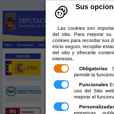
Sus opcione
Las cookies son importa
del sitio. Para mejorar s
cookies para recordar sus da
Inicio
Presentación
Visor Dipalsit
Explotación EIEL
Información
inicio seguro, recopilar esta
del sitio y ofrecerle cont
ENLACES
Actualidad
intereses.
25/11/2014
Obligatorias
Se
VII Encuentro Municipal - EIEL en Cuevas de 
permitir la funciona
[ + más ]
Funcionales
Es
01/06/2016
uso del Sitio w
VIII Encuentro Municipal en Sorbas
mejorar el funcio
[ + más ]
Personalizada
empresas publi