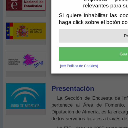
relevantes para su
Si quiere inhabilitar las c
haga click sobre el botón c
Re
Guar
[Ver Política de Cookies]
Presentación
La Sección de Encuesta de Infr
pertenece al Área de Fomento, 
Diputación de Almería, es la encarg
de los servicios locales a través de