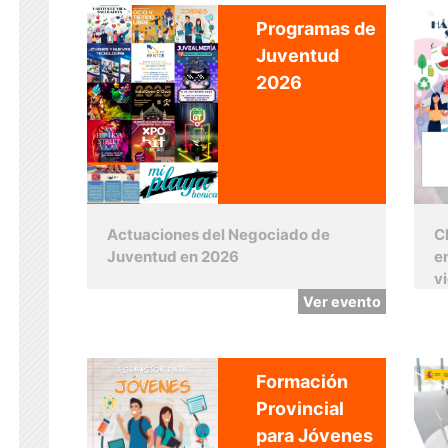
Programas de
Juventud
2026
Actuaciones del Negociado de
C
Juventud en 2026
e
v
Ver evento
Formación
Provincial
para Jóvenes