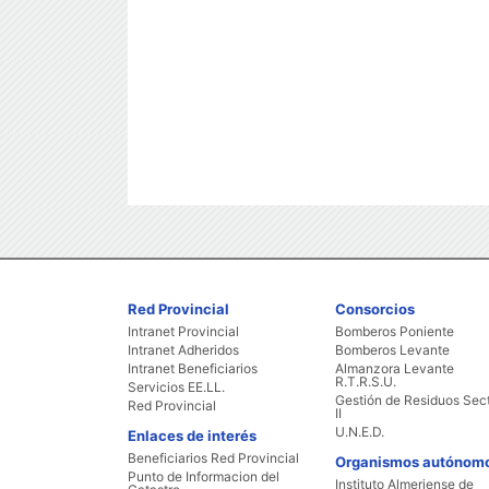
Red Provincial
Consorcios
Intranet Provincial
Bomberos Poniente
Intranet Adheridos
Bomberos Levante
Intranet Beneficiarios
Almanzora Levante
R.T.R.S.U.
Servicios EE.LL.
Gestión de Residuos Sec
Red Provincial
II
U.N.E.D.
Enlaces de interés
Beneficiarios Red Provincial
Organismos autónom
Punto de Informacion del
Instituto Almeriense de