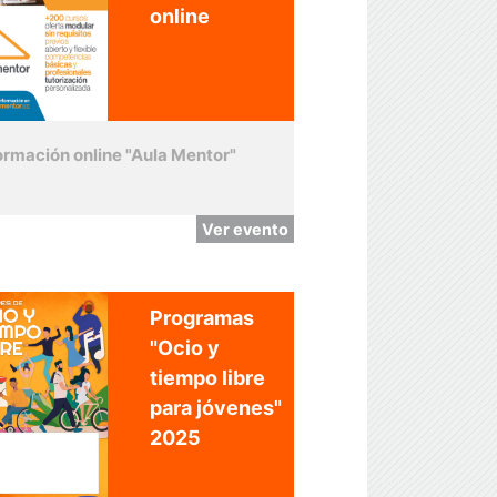
online
ormación online "Aula Mentor"
Ver evento
Programas
"Ocio y
tiempo libre
para jóvenes"
2025