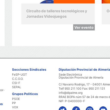
Circuito de talleres tecnológicos y
O
Jornadas Videojuegos
Ver evento
Secciones Sindicales
Diputación Provincial de Almerí
FeSP-UGT
Sede Electrónica
Diputación Provincial de Almería
C.C.O.O.
CSI-F
C/ Navarro Rodrigo, 17 - 04001 Alme
SEPAL
Telf 950 211 100 Fax: 950 211 131
tor-
info@dipalme.org
Grupos Políticos
RRAE BOPA núm 57 de 24 de marzo 
PSOE
NIF: P-0400000-F
PP
os
VOX