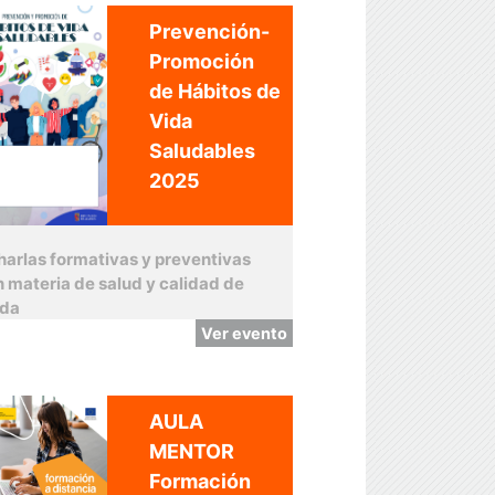
Prevención-
Promoción
de Hábitos de
Vida
Saludables
2025
harlas formativas y preventivas
n materia de salud y calidad de
ida
Ver evento
AULA
MENTOR
Formación