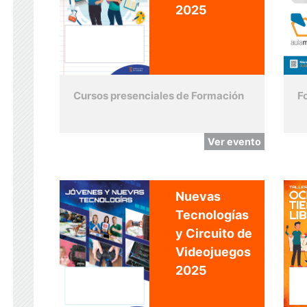
2025
Cursos presenciales de Formación
F
Ver evento
Nuevas
Tecnologías
y Circuito de
Videojuegos
2025