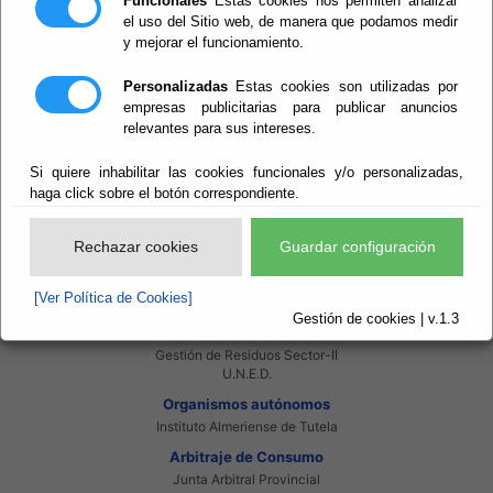
Funcionales
Estas cookies nos permiten analizar
Red Provincial
el uso del Sitio web, de manera que podamos medir
Intranet Provincial
y mejorar el funcionamiento.
Intranet Adheridos
Intranet Beneficiarios
Servicios EE.LL.
Personalizadas
Estas cookies son utilizadas por
Red Provincial
empresas publicitarias para publicar anuncios
relevantes para sus intereses.
Enlaces de interés
Beneficiarios Red Provincial
Punto de Informacion del Catastro
Si quiere inhabilitar las cookies funcionales y/o personalizadas,
Agencia Tributaria
haga click sobre el botón correspondiente.
Ministerio de Administraciones Públicas
Junta de Andalucia
Manual del Concejal
Rechazar cookies
Guardar configuración
Consorcios
[Ver Política de Cookies]
Bomberos Poniente
Bomberos Levante
Gestión de cookies | v.1.3
Almanzora Levante R.T.R.S.U.
Gestión de Residuos Sector-II
U.N.E.D.
Organismos autónomos
Instituto Almeriense de Tutela
Arbitraje de Consumo
Junta Arbitral Provincial