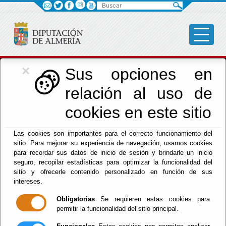
Buscar
×
Cultura, Cine e
Sus opciones en
relación al uso de
Identidad Almeriense
cookies en este sitio
Las cookies son importantes para el correcto funcionamiento del
Menú Cultura
sitio. Para mejorar su experiencia de navegación, usamos cookies
para recordar sus datos de inicio de sesión y brindarle un inicio
Inicio
-
Cultura y Cine
- Otros - DPC
seguro, recopilar estadísticas para optimizar la funcionalidad del
sitio y ofrecerle contenido personalizado en función de sus
intereses.
Obligatorias
Se requieren estas cookies para
permitir la funcionalidad del sitio principal.