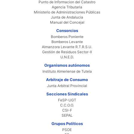
Punto de Informacion del Catastro
Agencia Tributaria
Ministerio de Administraciones Públicas
Junta de Andalucia
Manual del Concejal
Consorcios
Bomberos Poniente
Bomberos Levante
Almanzora Levante R.T.R.S.U.
Gestión de Residuos Sector-II
U.N.E.D.
Organismos autónomos
Instituto Almeriense de Tutela
Arbitraje de Consumo
Junta Arbitral Provincial
Secciones Sindicales
FeSP-UGT
C.C.O.O.
CSI-F
SEPAL
Grupos Políticos
PSOE